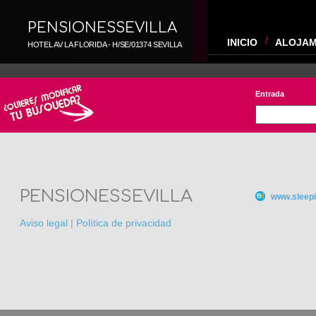
PENSIONESSEVILLA
INICIO
ALOJAM
HOTEL AV LA FLORIDA - H/SE/01374 SEVILLA
Entrada
PENSIONESSEVILLA
www.sleepi
Aviso legal
|
Política de privacidad